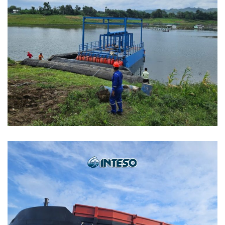
Peluncuran Kapal Water
Treatment dengan INTESO
Marine Rubber Airbag
MARINE AIRBAG